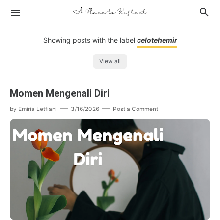
Showing posts with the label
celotehemir
View all
Buku
Momen Mengenali Diri
Tempat
Celoteh Emir
by
Emiria Letfiani
3/16/2026
Post a Comment
Produk
Jurnal Hening
Film
Jurnal Belajar
Drama Korea
Liputan