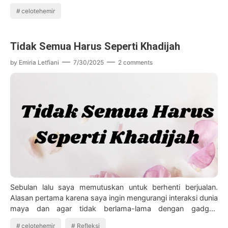
tergantung pemimpinnya. J…
celotehemir
Tidak Semua Harus Seperti Khadijah
by
Emiria Letfiani
7/30/2025
2 comments
Sebulan lalu saya memutuskan untuk berhenti berjualan.
Alasan pertama karena saya ingin mengurangi interaksi dunia
maya dan agar tidak berlama-lama dengan gadget.
Sehingga saya bisa memaksimalkan w…
celotehemir
Refleksi