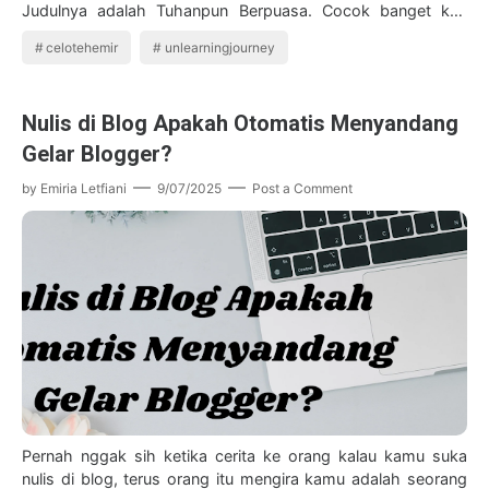
Judulnya adalah Tuhanpun Berpuasa. Cocok banget kan
dengan momen saat ini yang masih dalam suas…
celotehemir
unlearningjourney
Nulis di Blog Apakah Otomatis Menyandang
Gelar Blogger?
by
Emiria Letfiani
9/07/2025
Post a Comment
Pernah nggak sih ketika cerita ke orang kalau kamu suka
nulis di blog, terus orang itu mengira kamu adalah seorang